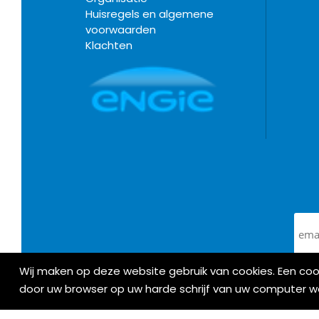
Huisregels en algemene
voorwaarden
Klachten
Wij maken op deze website gebruik van cookies. Een co
door uw browser op uw harde schrijf van uw computer 