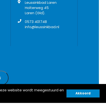
Leussinkbad Laren
Holterweg 45
Laren (Gld).
0573 401748
info@leussinkbad.nl
n deze website wordt meegestuurd en
Akkoord