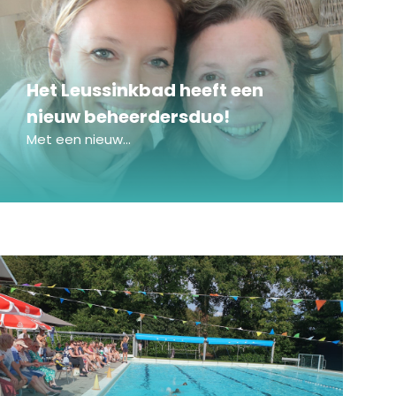
Het Leussinkbad heeft een
nieuw beheerdersduo!
Met een nieuw...