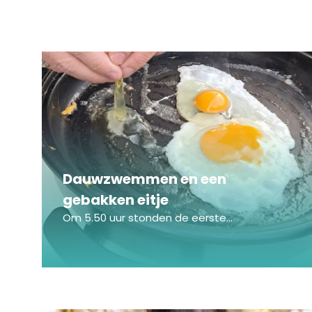
Dauwzwemmen en een
gebakken eitje
Om 5.50 uur stonden de eerste...