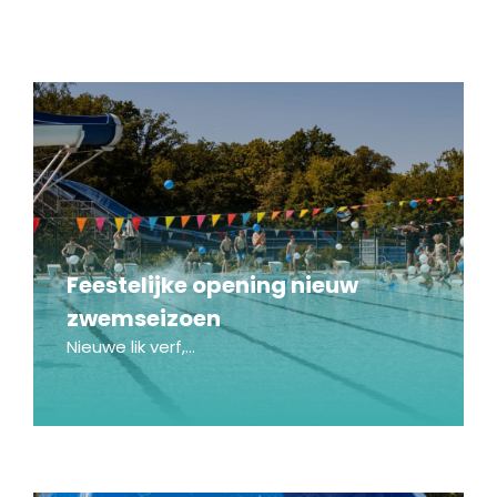
Feestelijke opening nieuw
zwemseizoen
Nieuwe lik verf,...