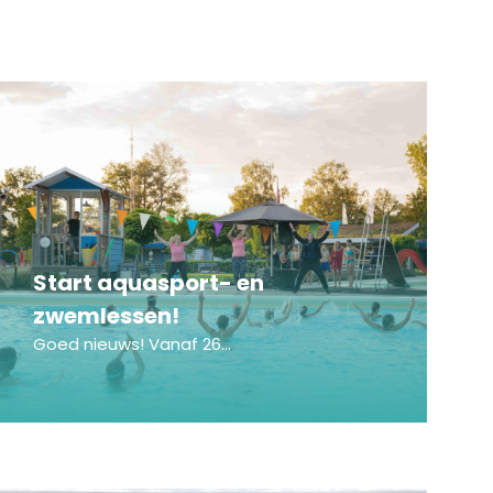
Start aquasport- en
zwemlessen!
Goed nieuws! Vanaf 26...