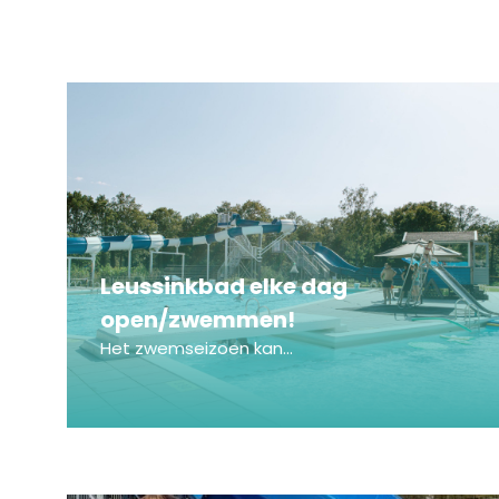
Leussinkbad elke dag
open/zwemmen!
Het zwemseizoen kan...