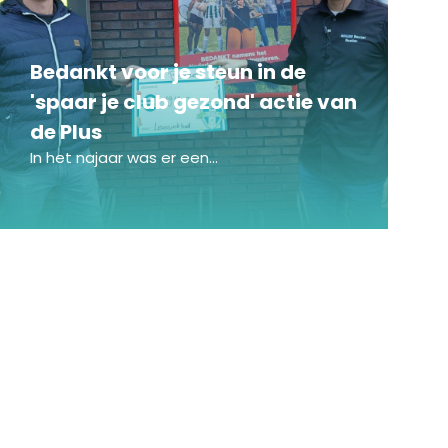
Bedankt voor je steun in de
'spaar je club gezond' actie van
de Plus
In het najaar was er een...