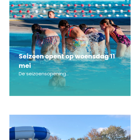
Seizoen opent op woensdag 11
mei
De seizoensopening...