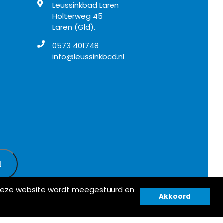
Leussinkbad Laren
Holterweg 45
Laren (Gld).
0573 401748
info@leussinkbad.nl
n deze website wordt meegestuurd en
Akkoord