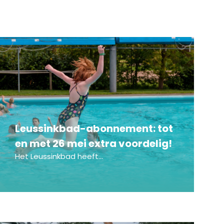
Leussinkbad-abonnement: tot
en met 26 mei extra voordelig!
Het Leussinkbad heeft...