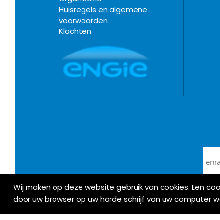
Huisregels en algemene
voorwaarden
Klachten
Wij maken op deze website gebruik van cookies. Een co
door uw browser op uw harde schrijf van uw computer 