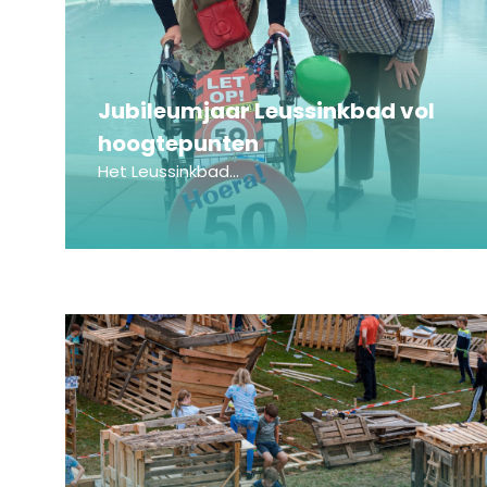
Jubileumjaar Leussinkbad vol
hoogtepunten
Het Leussinkbad...