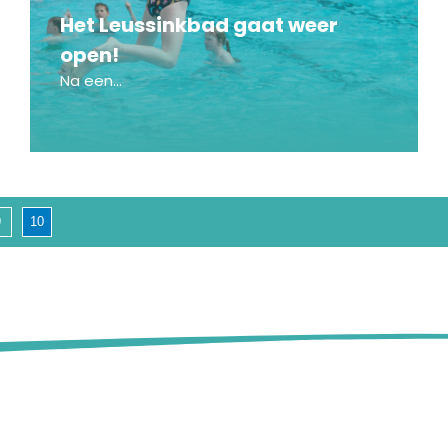
Het Leussinkbad gaat weer
open!
Na een...