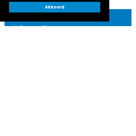
Akkoord
Informatie
Over ons
Organisatie
Huisregels en algemene voorwaarden
Klachten
Activiteiten
Bekijk onze agenda